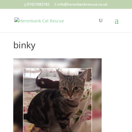
07421082182
info@heronbankrescue.co.uk
binky